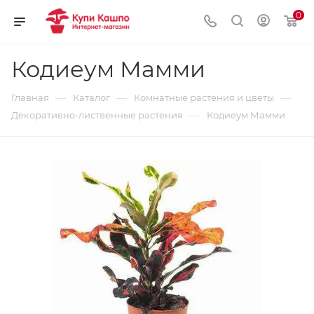
0
Кодиеум Мамми
—
—
—
Главная
Каталог
Комнатные растения и цветы
—
Декоративно-лиственные растения
Кодиеум Мамми