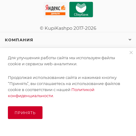
© KupiKashpo 2017-2026
КОМПАНИЯ
ИНФОРМАЦИЯ
Для улучшения работы сайта мы используем файлы
cookie и сервисы web-аналитики.
ПОМОЩЬ
Продолжая использование сайта и нажимая кнопку
Поставка живых растений осуществляется под заказ
“Принять”, вы соглашаетесь на использование файлов
сроком 3-4 недели с минимальной суммой заказа 10000
cookie в соответствии с нашей
Политикой
руб.!
конфиденциальности.
ПОДПИСАТЬСЯ НА РАССЫЛКУ
ОК
ПРИНЯТЬ
ПОД ЗАКАЗ
8 (925) 065-66-65
order@kupikashpo.ru