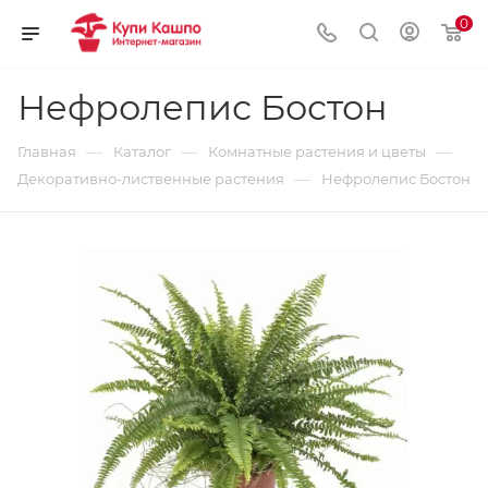
0
Нефролепис Бостон
—
—
—
Главная
Каталог
Комнатные растения и цветы
—
Декоративно-лиственные растения
Нефролепис Бостон