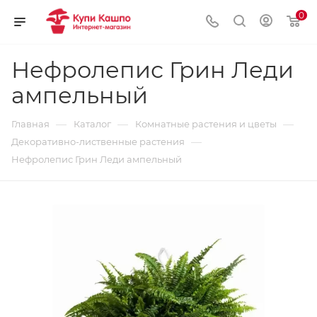
0
Нефролепис Грин Леди
ампельный
—
—
—
Главная
Каталог
Комнатные растения и цветы
—
Декоративно-лиственные растения
Нефролепис Грин Леди ампельный