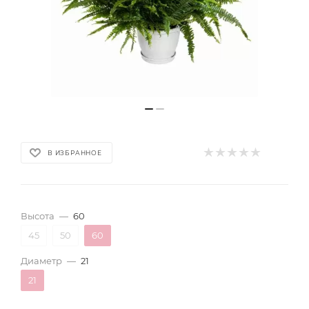
В ИЗБРАННОЕ
Высота
—
60
45
50
60
Диаметр
—
21
21