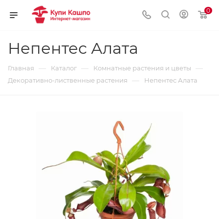
0
Непентес Алата
—
—
—
Главная
Каталог
Комнатные растения и цветы
—
Декоративно-лиственные растения
Непентес Алата