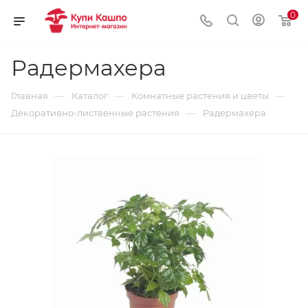
0
Радермахера
—
—
—
Главная
Каталог
Комнатные растения и цветы
—
Декоративно-лиственные растения
Радермахера