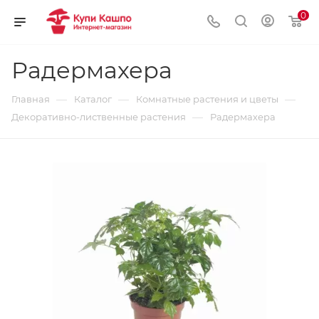
0
Радермахера
—
—
—
Главная
Каталог
Комнатные растения и цветы
—
Декоративно-лиственные растения
Радермахера