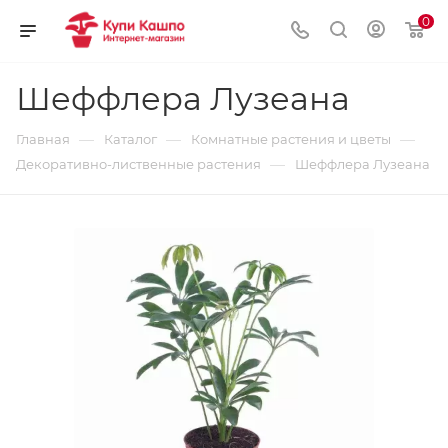
0
Шеффлера Лузеана
—
—
—
Главная
Каталог
Комнатные растения и цветы
—
Декоративно-лиственные растения
Шеффлера Лузеана