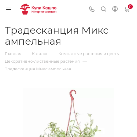
0
Традесканция Микс
ампельная
—
—
—
Главная
Каталог
Комнатные растения и цветы
—
Декоративно-лиственные растения
Традесканция Микс ампельная