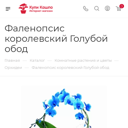
0
Фаленопсис
королевский Голубой
обод
—
—
—
Главная
Каталог
Комнатные растения и цветы
—
Орхидеи
Фаленопсис королевский Голубой обод