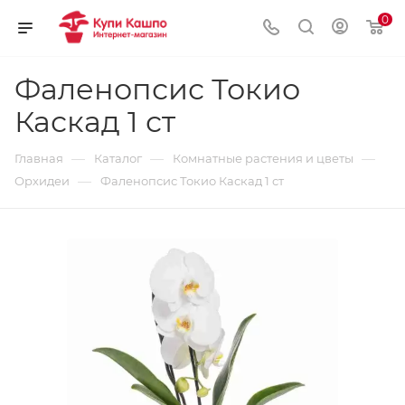
0
Фаленопсис Токио
Каскад 1 ст
—
—
—
Главная
Каталог
Комнатные растения и цветы
—
Орхидеи
Фаленопсис Токио Каскад 1 ст