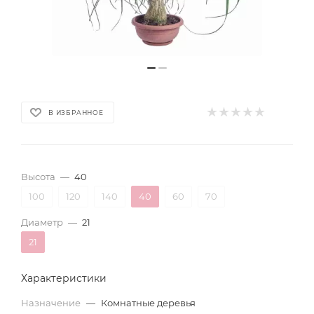
В ИЗБРАННОЕ
Высота
—
40
100
120
140
40
60
70
Диаметр
—
21
21
Характеристики
Назначение
—
Комнатные деревья