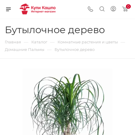
0
Бутылочное дерево
—
—
—
Главная
Каталог
Комнатные растения и цветы
—
Домашние Пальмы
Бутылочное дерево