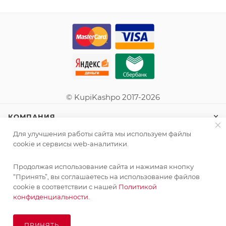
© KupiKashpo 2017-2026
КОМПАНИЯ
Для улучшения работы сайта мы используем файлы
ИНФОРМАЦИЯ
cookie и сервисы web-аналитики.
Продолжая использование сайта и нажимая кнопку
ПОМОЩЬ
Поставка живых растений осуществляется под заказ
“Принять”, вы соглашаетесь на использование файлов
сроком 3-4 недели с минимальной суммой заказа 10000
cookie в соответствии с нашей
Политикой
руб.!
конфиденциальности.
ПОДПИСАТЬСЯ НА РАССЫЛКУ
ОК
ПРИНЯТЬ