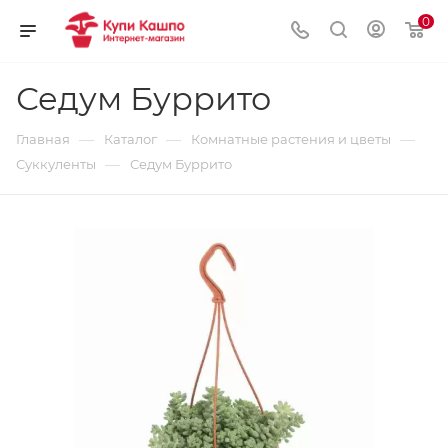
0
Седум Буррито
—
—
—
Главная
Каталог
Комнатные растения и цветы
—
Суккуленты
Седум Буррито