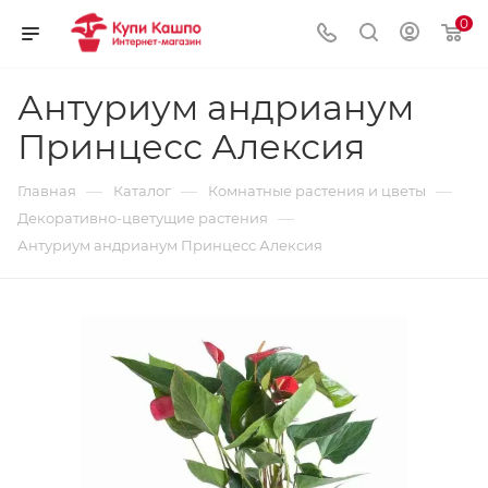
0
Антуриум андрианум
Принцесс Алексия
—
—
—
Главная
Каталог
Комнатные растения и цветы
—
Декоративно-цветущие растения
Антуриум андрианум Принцесс Алексия