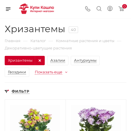
0
Хризантемы
40
—
—
—
Главная
Каталог
Комнатные растения и цветы
Декоративно-цветущие растения
Хризантемы
Азалии
Антуриумы
Гвоздики
Показать еще
ФИЛЬТР