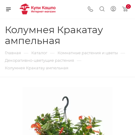
0
Колумнея Кракатау
ампельная
—
—
—
Главная
Каталог
Комнатные растения и цветы
—
Декоративно-цветущие растения
Колумнея Кракатау ампельная