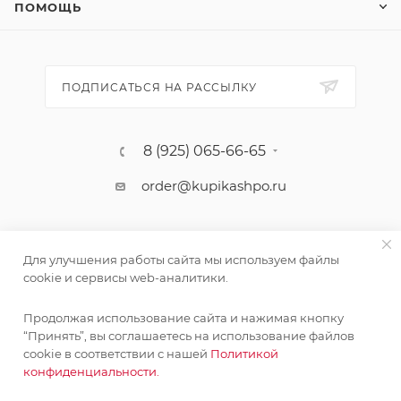
ПОМОЩЬ
ПОДПИСАТЬСЯ НА РАССЫЛКУ
8 (925) 065-66-65
order@kupikashpo.ru
Для улучшения работы сайта мы используем файлы
cookie и сервисы web-аналитики.
Продолжая использование сайта и нажимая кнопку
Поставка живых растений осуществляется под заказ
“Принять”, вы соглашаетесь на использование файлов
сроком 3-4 недели с минимальной суммой заказа 10000
cookie в соответствии с нашей
Политикой
©КупиКашпо 2017-2026
руб.!
конфиденциальности.