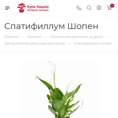
0
Спатифиллум Шопен
—
—
—
Главная
Каталог
Комнатные растения и цветы
—
Декоративно-цветущие растения
Спатифиллум Шопен