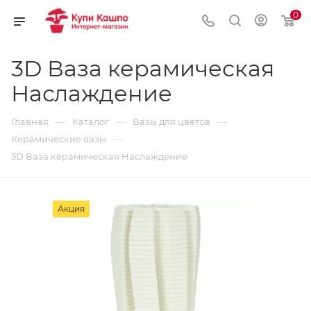
0
3D Ваза керамическая
Наслаждение
—
—
—
Главная
Каталог
Вазы для цветов
—
Керамические вазы
3D Ваза керамическая Наслаждение
Акция