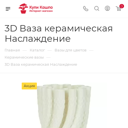
0
3D Ваза керамическая
Наслаждение
—
—
—
Главная
Каталог
Вазы для цветов
—
Керамические вазы
3D Ваза керамическая Наслаждение
Акция