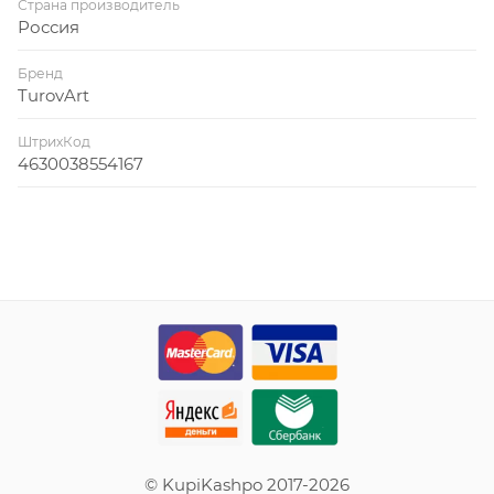
Страна производитель
Россия
Бренд
TurovArt
ШтрихКод
4630038554167
© KupiKashpo 2017-2026