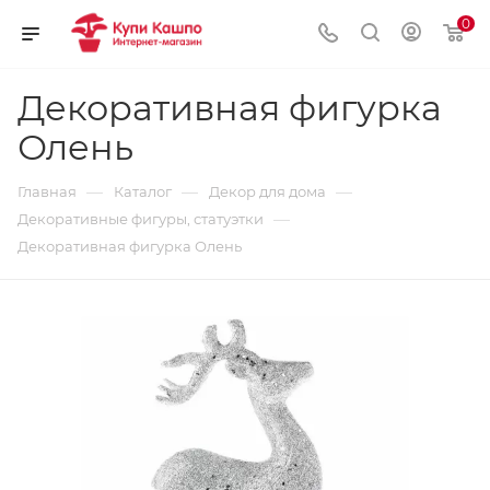
0
Декоративная фигурка
Олень
—
—
—
Главная
Каталог
Декор для дома
—
Декоративные фигуры, статуэтки
Декоративная фигурка Олень