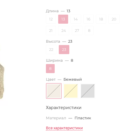
Длина
—
13
12
13
14
16
18
20
21
24
27
8
Высота
—
23
22
23
Ширина
—
8
8
Цвет
—
Бежевый
Характеристики
Материал
—
Пластик
Все характеристики