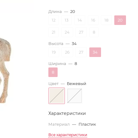
Длина
—
20
12
13
14
16
18
20
21
24
27
8
Высота
—
34
19
26
27
34
Ширина
—
8
8
Цвет
—
Бежевый
Характеристики
Материал
—
Пластик
Все характеристики