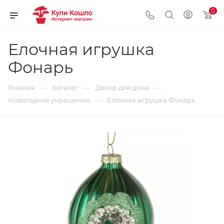
0
Елочная игрушка
Фонарь
—
—
—
Главная
Каталог
Декор для дома
—
Новогодние украшения
Елочная игрушка Фонарь