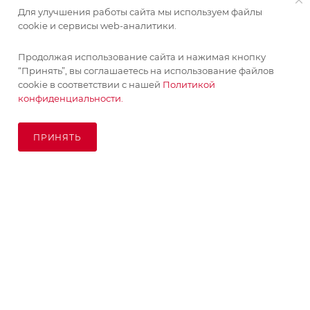
Для улучшения работы сайта мы используем файлы
ИНФОРМАЦИЯ
cookie и сервисы web-аналитики.
Продолжая использование сайта и нажимая кнопку
ПОМОЩЬ
“Принять”, вы соглашаетесь на использование файлов
cookie в соответствии с нашей
Политикой
конфиденциальности.
ПОДПИСАТЬСЯ НА РАССЫЛКУ
ПРИНЯТЬ
ПОД ЗАКАЗ
8 (925) 065-66-65
order@kupikashpo.ru