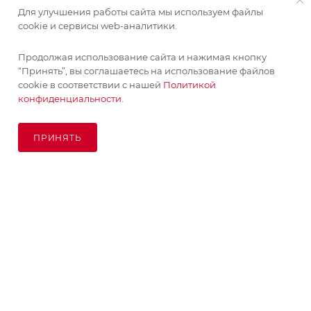
Для улучшения работы сайта мы используем файлы
ИНФОРМАЦИЯ
cookie и сервисы web-аналитики.
Продолжая использование сайта и нажимая кнопку
ПОМОЩЬ
“Принять”, вы соглашаетесь на использование файлов
cookie в соответствии с нашей
Политикой
конфиденциальности.
ПОДПИСАТЬСЯ НА РАССЫЛКУ
ПРИНЯТЬ
ПОД ЗАКАЗ
8 (925) 065-66-65
order@kupikashpo.ru