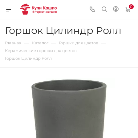
0
Горшок Цилиндр Ролл
—
—
—
Главная
Каталог
Горшки для цветов
—
Керамические горшки для цветов
Горшок Цилиндр Ролл