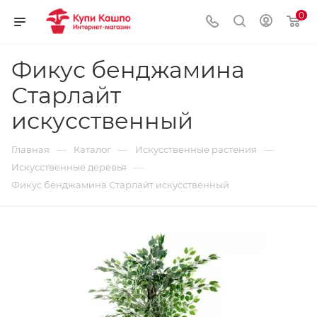
0
Фикус бенджамина
Старлайт
искусственный
—
—
—
Главная
Каталог
Искусственные растения
—
Искусственные деревья
Фикус бенджамина Старлайт искусственный