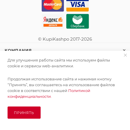
© KupiKashpo 2017-2026
КОМПАНИЯ
Для улучшения работы сайта мы используем файлы
ИНФОРМАЦИЯ
cookie и сервисы web-аналитики.
Продолжая использование сайта и нажимая кнопку
ПОМОЩЬ
“Принять”, вы соглашаетесь на использование файлов
cookie в соответствии с нашей
Политикой
конфиденциальности.
ПОДПИСАТЬСЯ НА РАССЫЛКУ
ПРИНЯТЬ
ПОД ЗАКАЗ
8 (925) 065-66-65