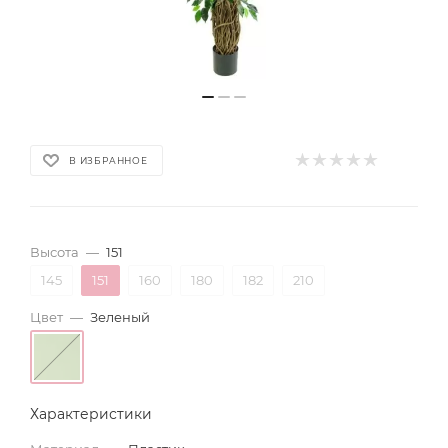
В ИЗБРАННОЕ
Высота
—
151
145
151
160
180
182
210
Цвет
—
Зеленый
Характеристики