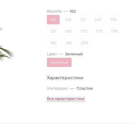
Высота
—
162
162
120
121
140
150
157
160
170
175
178
180
182
200
Цвет
—
Зеленый
Зеленый
Характеристики
Материал
—
Пластик
Все характеристики