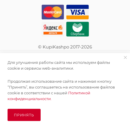
© KupiKashpo 2017-2026
КОМПАНИЯ
Для улучшения работы сайта мы используем файлы
cookie и сервисы web-аналитики.
ИНФОРМАЦИЯ
Продолжая использование сайта и нажимая кнопку
“Принять”, вы соглашаетесь на использование файлов
ПОМОЩЬ
cookie в соответствии с нашей
Политикой
конфиденциальности.
ПОДПИСАТЬСЯ НА РАССЫЛКУ
ПРИНЯТЬ
В КОРЗИНУ