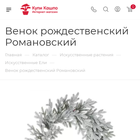
0
Венок рождественский
Романовский
—
—
—
Главная
Каталог
Искусственные растения
—
Искусственные Ели
Венок рождественский Романовский