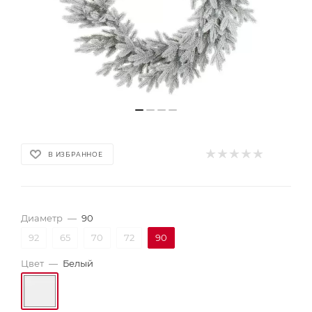
В ИЗБРАННОЕ
Диаметр
—
90
92
65
70
72
90
Цвет
—
Белый