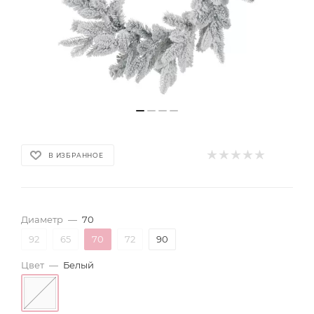
В ИЗБРАННОЕ
Диаметр
—
70
92
65
70
72
90
Цвет
—
Белый