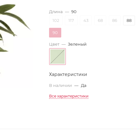
Длина
—
90
102
117
43
68
86
88
90
Цвет
—
Зеленый
Характеристики
В наличии
—
Да
Все характеристики