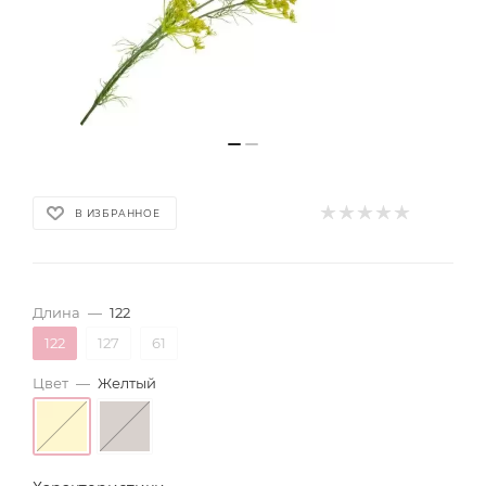
В ИЗБРАННОЕ
Длина
—
122
122
127
61
Цвет
—
Желтый