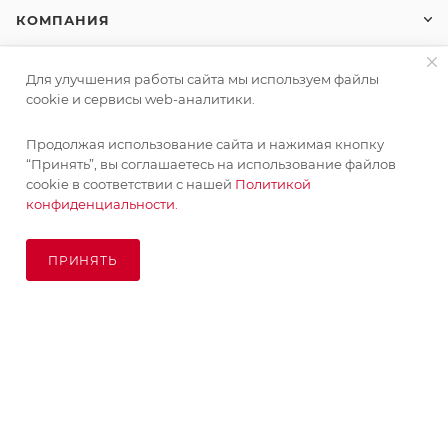
КОМПАНИЯ
ИНФОРМАЦИЯ
Для улучшения работы сайта мы используем файлы
cookie и сервисы web-аналитики.
ПОМОЩЬ
Продолжая использование сайта и нажимая кнопку
“Принять”, вы соглашаетесь на использование файлов
cookie в соответствии с нашей
Политикой
конфиденциальности.
ПОДПИСАТЬСЯ НА РАССЫЛКУ
ПРИНЯТЬ
ПОД ЗАКАЗ
8 (925) 065-66-65
order@kupikashpo.ru