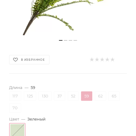
В ИЗБРАННОЕ
Длина
—
59
117
125
130
37
52
59
62
65
70
Цвет
—
Зеленый