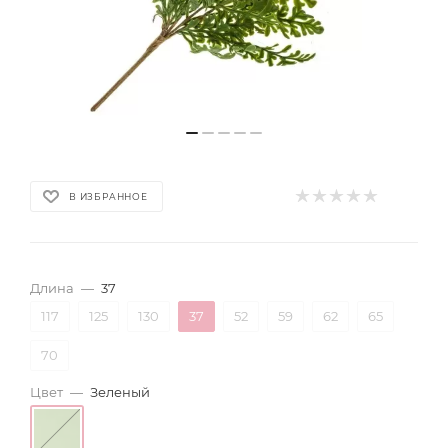
В ИЗБРАННОЕ
Длина
—
37
117
125
130
37
52
59
62
65
70
Цвет
—
Зеленый