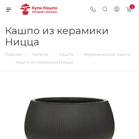
0
Кашпо из керамики
Ницца
—
—
—
Главная
Каталог
Кашпо
Керамические кашпо
—
Кашпо из керамики Ницца