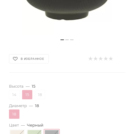
В ИЗБРАННОЕ
Высота
—
15
14
15
18
Диаметр
—
18
18
Цвет
—
Черный