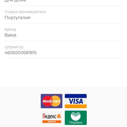
Страна производитель
Португалия
Бренд
Bakst
ШтрихКод
4606500681815