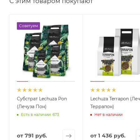
С этим товаром покупают
Советуем
Субстрат Lechuza Pon
Lechuza Terrapon (Ле
(Лечуза Пон)
Террапон)
Есть в наличии: 673
Нет в наличии
от
791 руб.
от
1 436 руб.