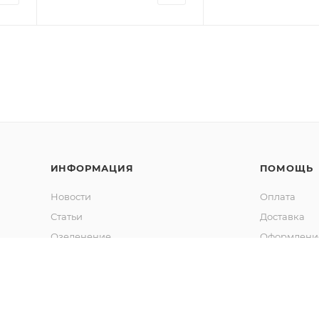
ИНФОРМАЦИЯ
ПОМОЩЬ
Новости
Оплата
Статьи
Доставка
Озеленение
Оформление
Калькулятор объема грунта
Гарантия
Обмен и во
Вопрос-отв