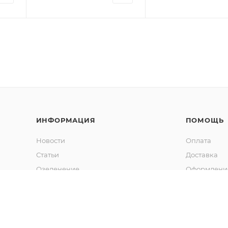
ИНФОРМАЦИЯ
ПОМОЩЬ
Новости
Оплата
Статьи
Доставка
Озеленение
Оформление
Калькулятор объема грунта
Гарантия
Обмен и во
Вопрос-отв