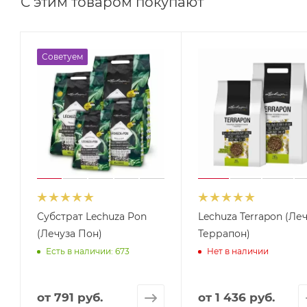
С этим товаром покупают
Советуем
Субстрат Lechuza Pon
Lechuza Terrapon (Ле
(Лечуза Пон)
Террапон)
Есть в наличии: 673
Нет в наличии
от
791 руб.
от
1 436 руб.