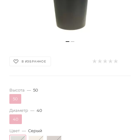
В ИЗБРАННОЕ
Высота
—
50
50
Диаметр
—
40
40
Цвет
—
Серый