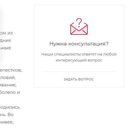
ом из
едних
Нужна консультация?
льные
Наши специалисты ответят на любой
интересующий вопрос
епестков,
ловий,
ЗАДАТЬ ВОПРОС
ивание,
 болело и
ходились
нь. Во
живее,