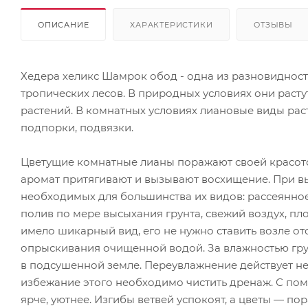
ОПИСАНИЕ
ХАРАКТЕРИСТИКИ
ОТЗЫВЫ
Хедера хеликс Шамрок обод - одна из разновиднос
тропических лесов. В природных условиях они растут 
растений. В комнатных условиях лиановые виды рас
подпорки, подвязки.
Цветущие комнатные лианы поражают своей красотой
аромат притягивают и вызывают восхищение. При в
необходимых для большинства их видов: рассеянное
полив по мере высыхания грунта, свежий воздух, пло
имело шикарный вид, его не нужно ставить возле о
опрыскивания очищенной водой. За влажностью гру
в подсушенной земле. Переувлажнение действует небл
избежание этого необходимо чистить дренаж. С по
ярче, уютнее. Изгибы ветвей успокоят, а цветы — по