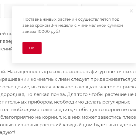
КАК КУПИТЬ
ОПЛАТА
ДОСТАВКА
Поставка живых растений осуществляется под
заказ сроком 3-4 недели с минимальной суммой
заказа 10000 руб.!
тей вьющихся растений с гибкими тонкими стеблями род
вверх, к свету и солнцу, цепляясь за стволы и ветки сос
ОК
тений способны использовать в качестве опоры специа
. Насыщенность красок, восковость фигур цветочных л
ыращивании комнатных лиан следует придерживаться ус
 освещение, высокая влажность воздуха, частое опрыск
дородная, но легкая почва. Для того чтобы растение не
топительных приборов, необходимо делать регулярные
нта необходимо тоже следить, чтобы долго корни не на
агоприятно на корни, т. к. в них может завестись плесе
мощью лиановых растений каждый дом будет выглядеть 
радуют!