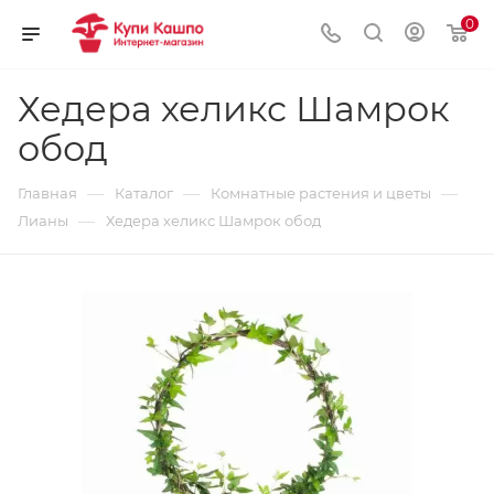
0
Хедера хеликс Шамрок
обод
—
—
—
Главная
Каталог
Комнатные растения и цветы
—
Лианы
Хедера хеликс Шамрок обод