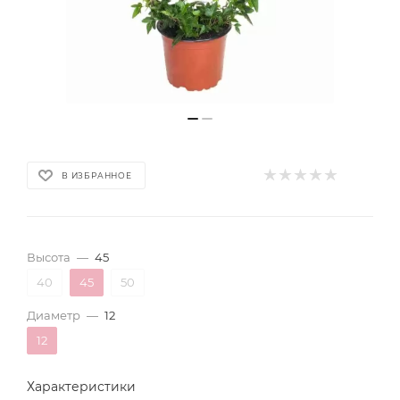
В ИЗБРАННОЕ
Высота
—
45
40
45
50
Диаметр
—
12
12
Характеристики