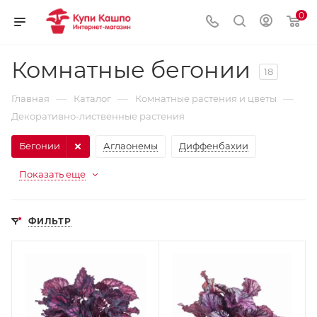
0
Комнатные бегонии
18
—
—
—
Главная
Каталог
Комнатные растения и цветы
Декоративно-лиственные растения
Бегонии
Аглаонемы
Диффенбахии
Показать еще
ФИЛЬТР