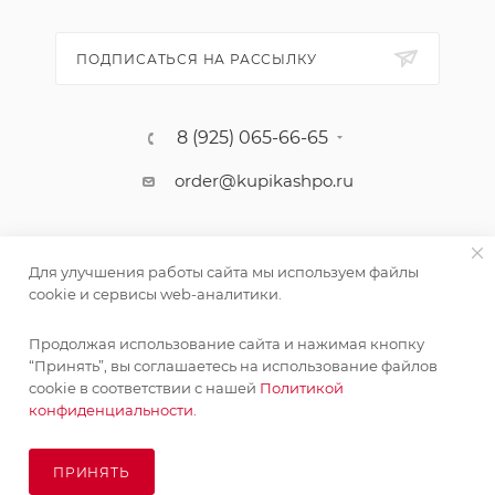
ПОДПИСАТЬСЯ НА РАССЫЛКУ
8 (925) 065-66-65
order@kupikashpo.ru
Для улучшения работы сайта мы используем файлы
cookie и сервисы web-аналитики.
Продолжая использование сайта и нажимая кнопку
Поставка живых растений осуществляется под заказ
“Принять”, вы соглашаетесь на использование файлов
сроком 3-4 недели с минимальной суммой заказа 10000
cookie в соответствии с нашей
Политикой
©КупиКашпо 2017-2026
руб.!
конфиденциальности.
ОК
ПРИНЯТЬ