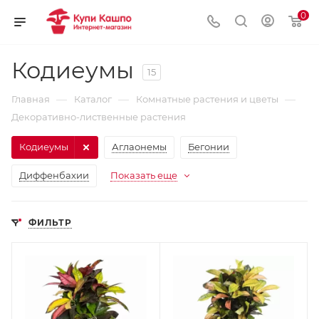
0
Кодиеумы
15
—
—
—
Главная
Каталог
Комнатные растения и цветы
Декоративно-лиственные растения
Кодиеумы
Аглаонемы
Бегонии
Диффенбахии
Показать еще
ФИЛЬТР