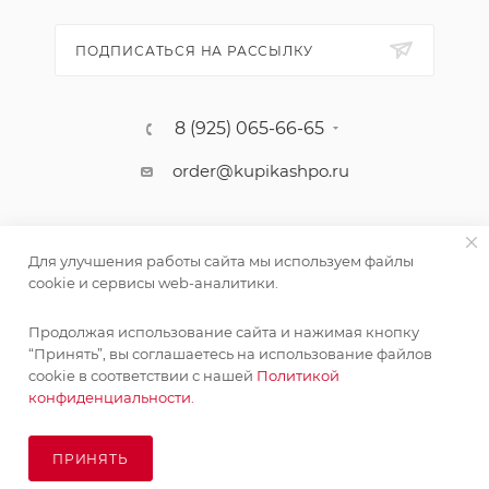
ПОДПИСАТЬСЯ НА РАССЫЛКУ
8 (925) 065-66-65
order@kupikashpo.ru
Для улучшения работы сайта мы используем файлы
cookie и сервисы web-аналитики.
Продолжая использование сайта и нажимая кнопку
Поставка живых растений осуществляется под заказ
“Принять”, вы соглашаетесь на использование файлов
сроком 3-4 недели с минимальной суммой заказа 10000
cookie в соответствии с нашей
Политикой
©КупиКашпо 2017-2026
руб.!
конфиденциальности.
ОК
ПРИНЯТЬ