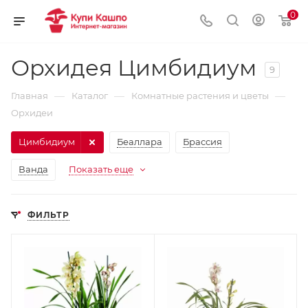
0
Орхидея Цимбидиум
9
—
—
—
Главная
Каталог
Комнатные растения и цветы
Орхидеи
Цимбидиум
Беаллара
Брассия
Ванда
Показать еще
ФИЛЬТР