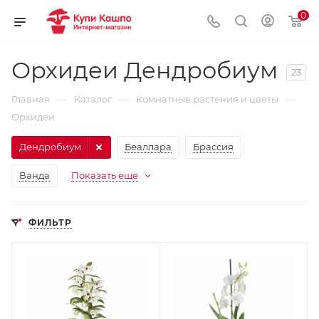
0
Орхидеи Дендробиум
23
—
—
—
Главная
Каталог
Комнатные растения и цветы
Орхидеи
Дендробиум
Беаллара
Брассия
Ванда
Показать еще
ФИЛЬТР