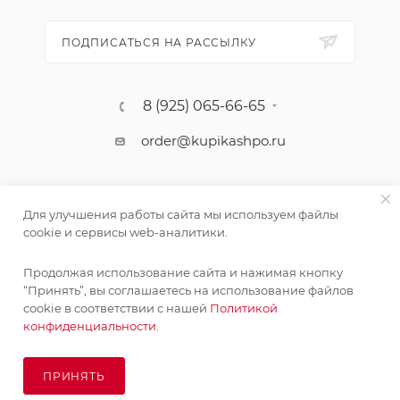
ПОДПИСАТЬСЯ НА РАССЫЛКУ
8 (925) 065-66-65
order@kupikashpo.ru
Для улучшения работы сайта мы используем файлы
cookie и сервисы web-аналитики.
Продолжая использование сайта и нажимая кнопку
Поставка живых растений осуществляется под заказ
“Принять”, вы соглашаетесь на использование файлов
сроком 3-4 недели с минимальной суммой заказа 10000
cookie в соответствии с нашей
Политикой
©КупиКашпо 2017-2026
руб.!
конфиденциальности.
ОК
ПРИНЯТЬ