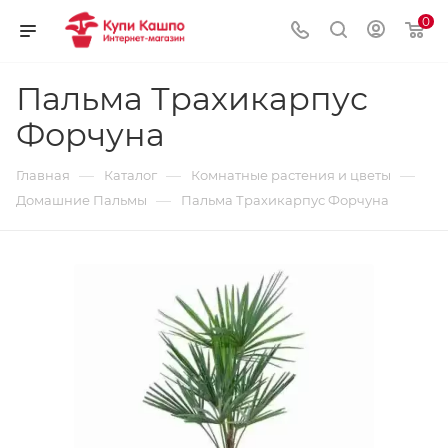
0
Пальма Трахикарпус
Форчуна
—
—
—
Главная
Каталог
Комнатные растения и цветы
—
Домашние Пальмы
Пальма Трахикарпус Форчуна