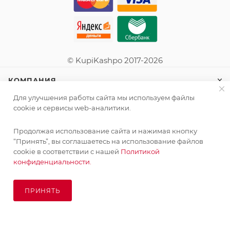
© KupiKashpo 2017-2026
КОМПАНИЯ
Для улучшения работы сайта мы используем файлы
ИНФОРМАЦИЯ
cookie и сервисы web-аналитики.
Продолжая использование сайта и нажимая кнопку
ПОМОЩЬ
Поставка живых растений осуществляется под заказ
“Принять”, вы соглашаетесь на использование файлов
сроком 3-4 недели с минимальной суммой заказа 10000
cookie в соответствии с нашей
Политикой
руб.!
конфиденциальности.
ПОДПИСАТЬСЯ НА РАССЫЛКУ
ОК
ПРИНЯТЬ
ПОД ЗАКАЗ
8 (925) 065-66-65