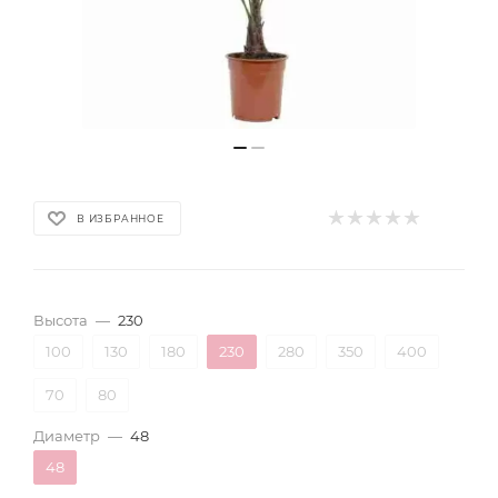
В ИЗБРАННОЕ
Высота
—
230
100
130
180
230
280
350
400
70
80
Диаметр
—
48
48