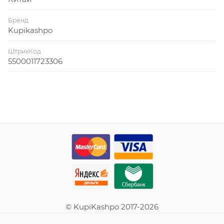
Бренд
Kupikashpo
ШтрихКод
5500011723306
© KupiKashpo 2017-2026