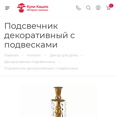
0
Подсвечник
декоративный с
подвесками
—
—
—
Главная
Каталог
Декор для дома
—
Декоративные подсвечники
Подсвечник декоративный с подвесками