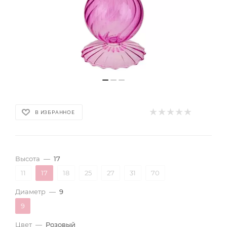
В ИЗБРАННОЕ
Высота
—
17
11
17
18
25
27
31
70
Диаметр
—
9
9
Цвет
—
Розовый