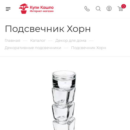
0
Подсвечник Хорн
—
—
—
Главная
Каталог
Декор для дома
—
Декоративные подсвечники
Подсвечник Хорн