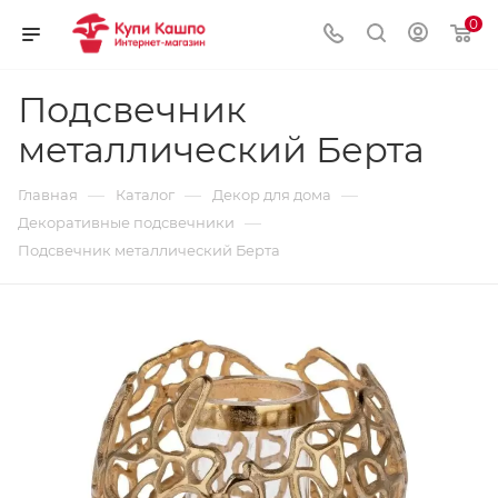
0
Подсвечник
металлический Берта
—
—
—
Главная
Каталог
Декор для дома
—
Декоративные подсвечники
Подсвечник металлический Берта